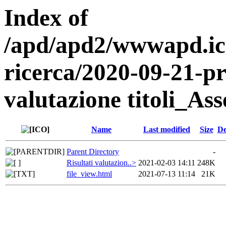
Index of
/apd/apd2/wwwapd.ict
ricerca/2020-09-21-pr
valutazione titoli_As
Name
Last modified
Size
De
Parent Directory
-
Risultati valutazion..>
2021-02-03 14:11
248K
file_view.html
2021-07-13 11:14
21K